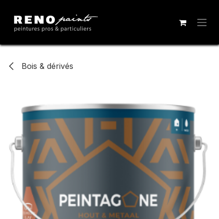
Se rendre au contenu
Bois & dérivés