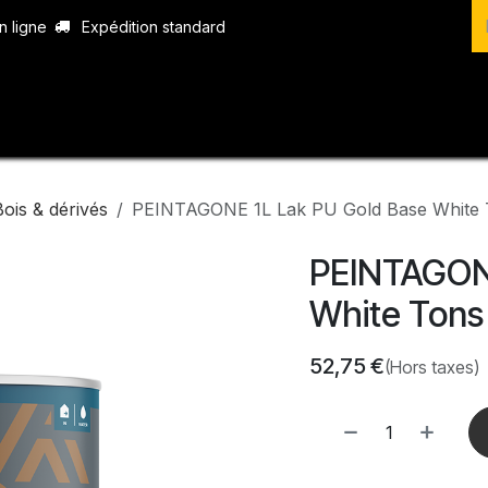
n ligne
Expédition standard
vices
Produits
Boutique
Contact
Bois & dérivés
PEINTAGONE 1L Lak PU Gold Base White T
PEINTAGONE
White Tons
52,75
€
(Hors taxes)