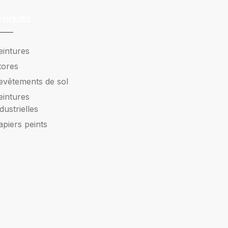
roduits
eintures
tores
evêtements de sol
eintures
ndustrielles
apiers peints