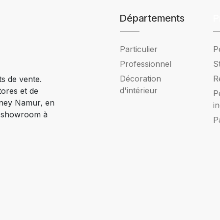
Départements
P
Particulier
P
Professionnel
S
Décoration
R
ts de vente.
d'intérieur
tores et de
P
Ciney Namur, en
i
e showroom à
P