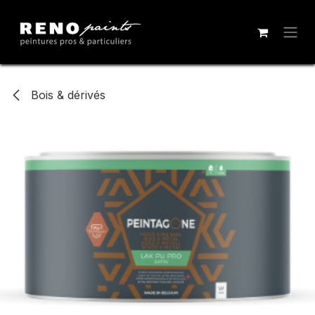
Se rendre au contenu
Bois & dérivés