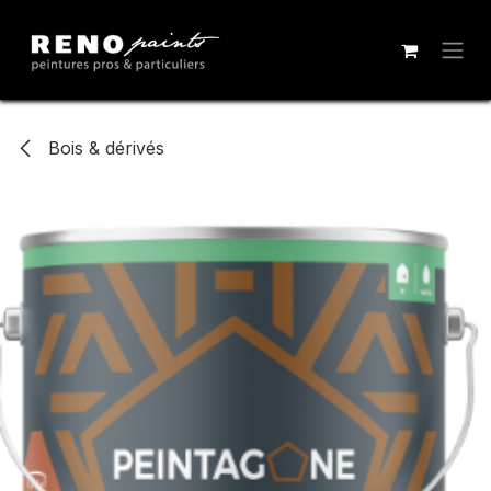
Se rendre au contenu
Bois & dérivés