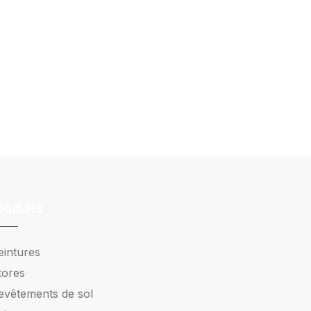
roduits
eintures
tores
evêtements de sol