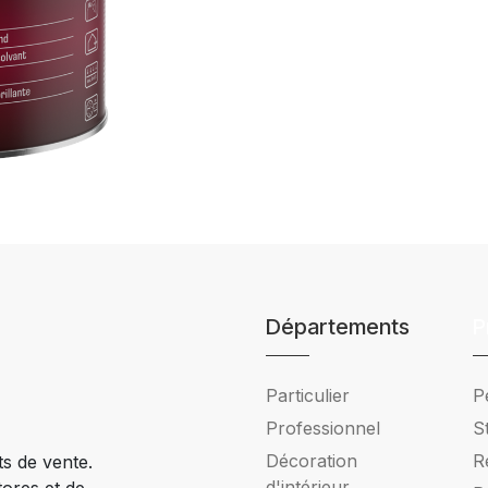
Départements
P
Particulier
P
Professionnel
S
Décoration
R
ts de vente.
d'intérieur