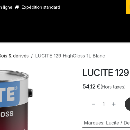
n ligne
Expédition standard
vices
Produits
Boutique
Contact
Bois & dérivés
LUCITE 129 HighGloss 1L Blanc
LUCITE 129
54,12
€
(Hors taxes)
Marques
:
Lucite / De