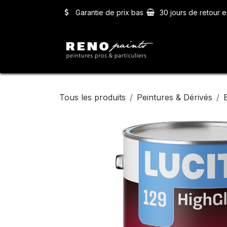
Se rendre au contenu
Garantie de prix bas
30 jours de retour e
Accueil
Ser
Tous les produits
Peintures & Dérivés