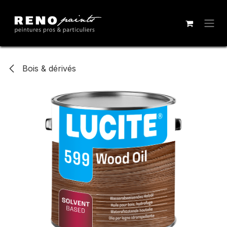
Se rendre au contenu
Bois & dérivés