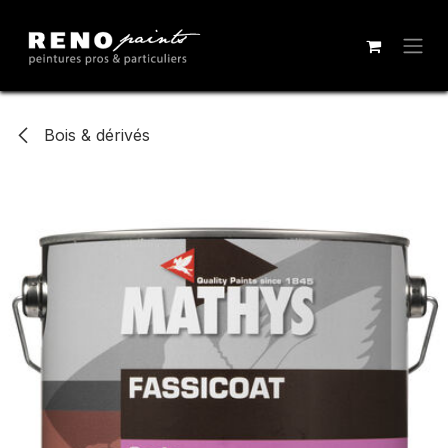
Se rendre au contenu
Bois & dérivés