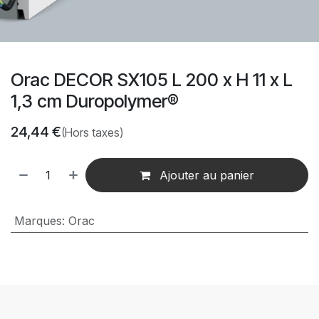
Orac DECOR SX105 L 200 x H 11 x L
1,3 cm Duropolymer® ‎
24,44
€
(Hors taxes)
Ajouter au panier
Marques
:
Orac