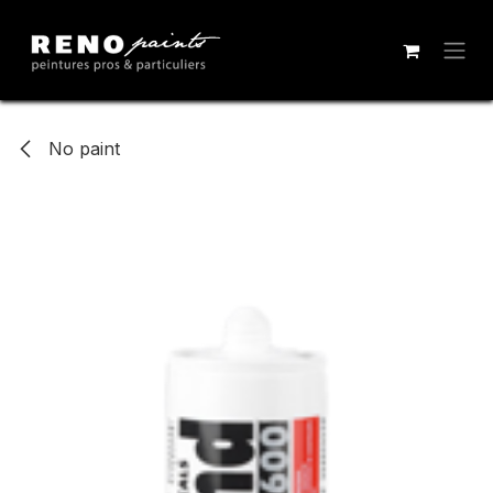
Se rendre au contenu
No paint