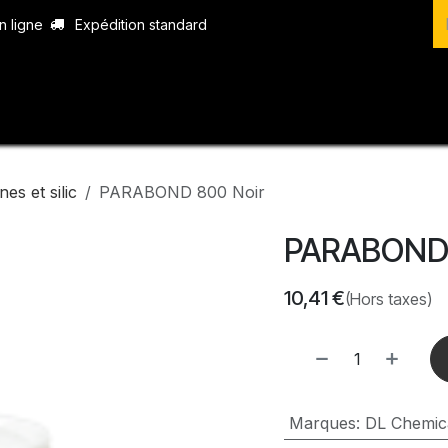
n ligne
Expédition standard
vices
Produits
Boutique
Contact
nes et silic
PARABOND 800 Noir
PARABOND 
10,41
€
(Hors taxes)
Marques
:
DL Chemic