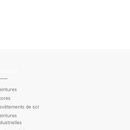
roduits
eintures
tores
evêtements de sol
eintures
ndustrielles