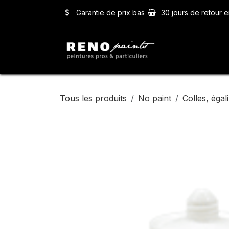
Se rendre au contenu
Garantie de prix bas
30 jours de retour e
Accueil
Ser
Tous les produits
No paint
Colles, égali