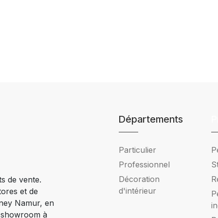
Départements
P
Particulier
P
Professionnel
S
Décoration
R
ts de vente.
d'intérieur
tores et de
P
Ciney Namur, en
i
e showroom à