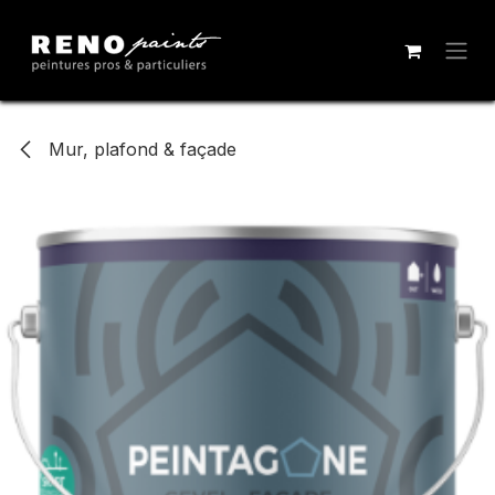
Se rendre au contenu
Mur, plafond & façade