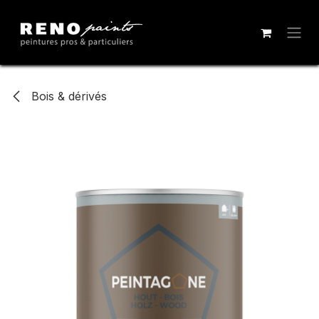
Se rendre au contenu
Bois & dérivés