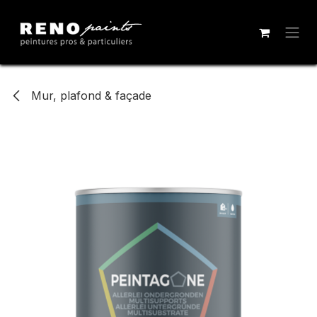
Se rendre au contenu
Mur, plafond & façade