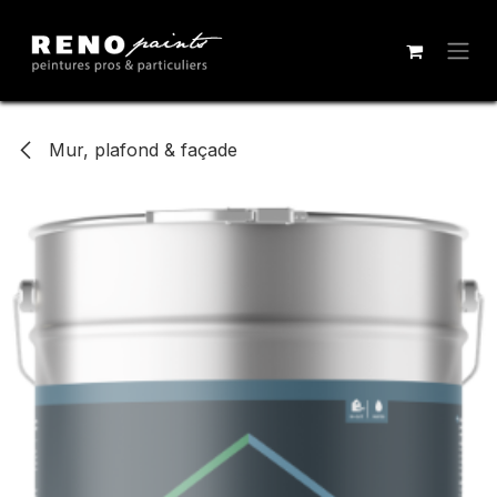
Se rendre au contenu
Mur, plafond & façade