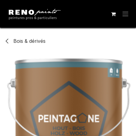
Se rendre au contenu
Bois & dérivés