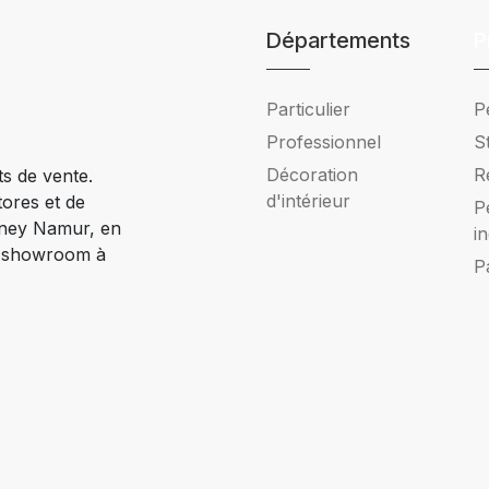
Départements
P
Particulier
P
Professionnel
S
Décoration
R
ts de vente.
d'intérieur
tores et de
P
Ciney Namur, en
i
e showroom à
P