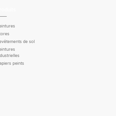
roduits
eintures
tores
evêtements de sol
eintures
ndustrielles
apiers peints