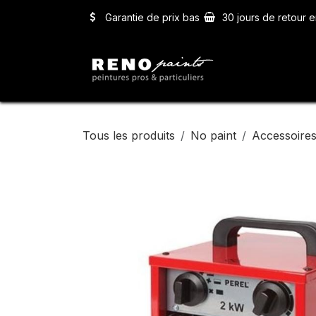
Se rendre au contenu
Garantie de prix bas
30 jours de retour e
Accueil
Ser
Tous les produits
No paint
Accessoires 