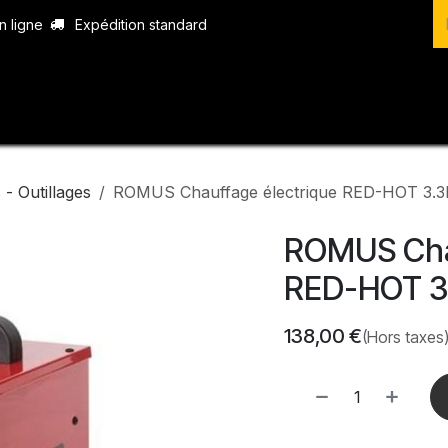
n ligne
Expédition standard
vices
Produits
Boutique
Contact
- Outillages
ROMUS Chauffage électrique RED-HOT 3.
ROMUS Chau
RED-HOT 3
138,00
€
(Hors taxes