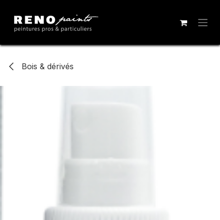
Se rendre au contenu
Bois & dérivés