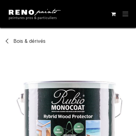
Se rendre au contenu
Bois & dérivés