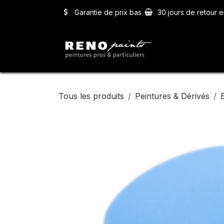
Se rendre au contenu
Garantie de prix bas
30 jours de retour e
Accueil
Ser
Tous les produits
Peintures & Dérivés