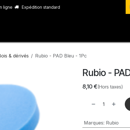
n ligne
Expédition standard
vices
Produits
Boutique
Contact
Bois & dérivés
Rubio - PAD Bleu - 1Pc
Rubio - PAD
8,10
€
(Hors taxes)
Marques
:
Rubio