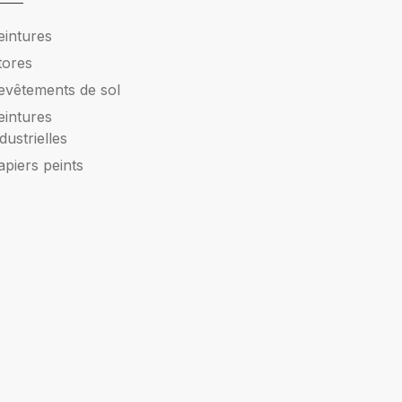
eintures
tores
evêtements de sol
eintures
ndustrielles
apiers peints