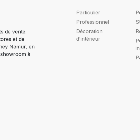
Particulier
P
Professionnel
S
Décoration
R
ts de vente.
d'intérieur
tores et de
P
Ciney Namur, en
i
e showroom à
P