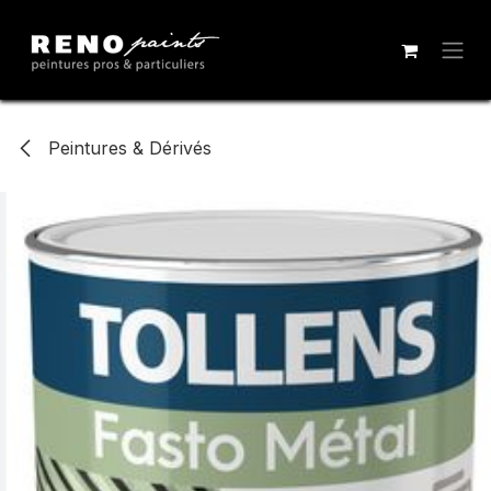
Se rendre au contenu
Peintures & Dérivés