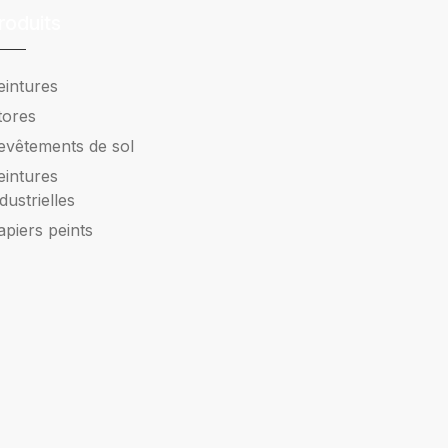
roduits
eintures
tores
evêtements de sol
eintures
ndustrielles
apiers peints