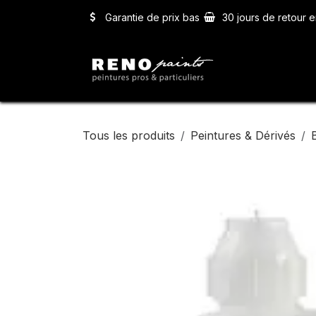
Se rendre au contenu
Garantie de prix bas
30 jours de retour e
Accueil
Ser
Tous les produits
Peintures & Dérivés