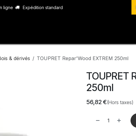
n ligne
Expédition standard
vices
Produits
Boutique
Contact
Bois & dérivés
TOUPRET Repar'Wood EXTREM 250ml
TOUPRET 
250ml
56,82
€
(Hors taxes)