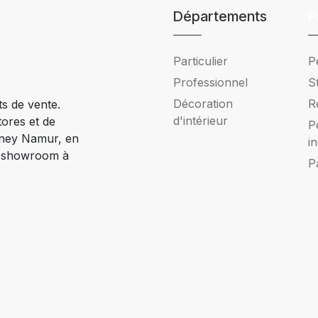
Départements
P
Particulier
P
Professionnel
S
Décoration
R
ts de vente.
d'intérieur
tores et de
P
Ciney Namur, en
i
e showroom à
P