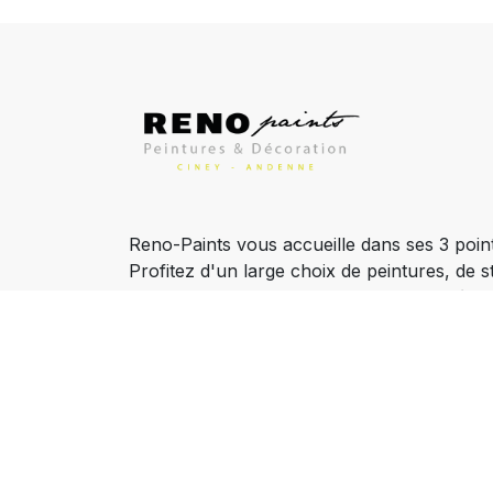
Reno-Paints vous accueille dans ses 3 poin
Profitez d'un large choix de peintures, de s
papiers peints sur un total de 1.500 m2 à 
Belgique. Venez découvrir également notr
Andenne.
À propos