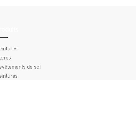
roduits
eintures
tores
evêtements de sol
eintures
ndustrielles
apiers peints