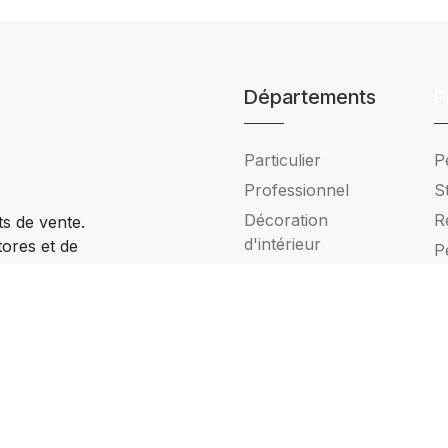
Départements
P
Particulier
P
Professionnel
S
Décoration
R
ts de vente.
d'intérieur
tores et de
P
Ciney Namur, en
i
e showroom à
P