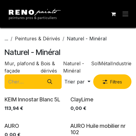
Se rendre au contenu
...
Peintures & Dérivés
Naturel - Minéral
Naturel - Minéral
Mur, plafond &
Bois &
Naturel -
Sol
Métal
Industrie
façade
dérivés
Minéral
Trier par
Filtres
KEIM Innostar Blanc 5L
ClayLime
113,94
€
0,00
€
AURO
AURO Huile mobilier nr
102
0,00
€