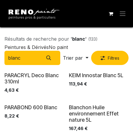
Se rendre au contenu
Résultats de recherche pour
'
blanc
'
(133)
Peintures & Dérivés
No paint
Trier par
Filtres
PARACRYL Deco Blanc
KEIM Innostar Blanc 5L
310ml
113,94
€
4,63
€
PARABOND 600 Blanc
Blanchon Huile
environnement Effet
8,22
€
nature 5L
167,46
€