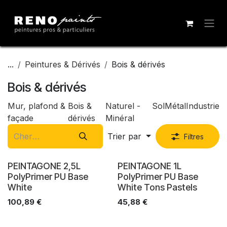
Se rendre au contenu
...
Peintures & Dérivés
Bois & dérivés
Bois & dérivés
Mur, plafond &
Bois &
Naturel -
Sol
Métal
Industrie
façade
dérivés
Minéral
Trier par
Filtres
PEINTAGONE 2,5L
PEINTAGONE 1L
PolyPrimer PU Base
PolyPrimer PU Base
White
White Tons Pastels
100,89
€
45,88
€