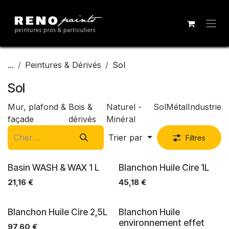
Se rendre au contenu
...
Peintures & Dérivés
Sol
Sol
Mur, plafond &
Bois &
Naturel -
Sol
Métal
Industrie
façade
dérivés
Minéral
Trier par
Filtres
Basin WASH & WAX 1 L
Blanchon Huile Cire 1L
21,16
€
45,18
€
Blanchon Huile Cire 2,5L
Blanchon Huile
environnement effet
97,60
€